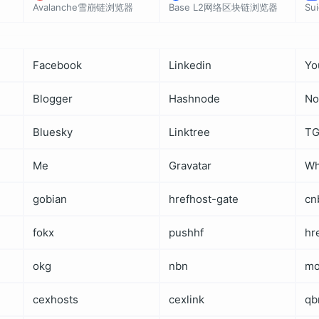
Avalanche雪崩链浏览器
Base L2网络区块链浏览器
S
Facebook
Linkedin
Yo
Blogger
Hashnode
No
Bluesky
Linktree
T
Me
Gravatar
Wh
gobian
hrefhost-gate
cn
fokx
pushhf
hr
okg
nbn
mo
cexhosts
cexlink
qb