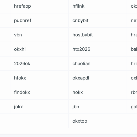
hrefapp
hflink
ok
pubhref
cnbybit
ne
vbn
hostbybit
hr
okxhi
htx2026
ba
2026ok
chaolian
hr
hfokx
okxapdl
ox
findokx
hokx
rb
jokx
jbn
ga
okxtop