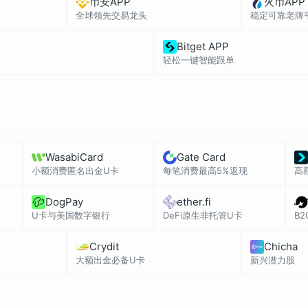
币安APP
火币APP
全球领先交易龙头
稳定可靠老牌
Bitget APP
轻松一键智能跟单
WasabiCard
Gate Card
小额消费匿名出金U卡
每笔消费最高5%返现
高
DogPay
ether.fi
U卡与美国数字银行
DeFi原生非托管U卡
B
Crydit
Chicha
大额出金必备U卡
新兴潜力股