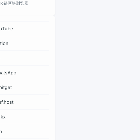
ui公链区块浏览器
uTube
tion
G
atsApp
bitget
ef.host
kx
n