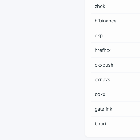
zhok
hfbinance
okp
hrefhtx
okxpush
exnavs
bokx
gatelink
bnuri