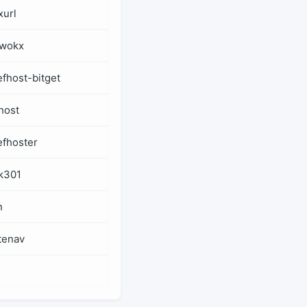
xurl
wokx
efhost-bitget
host
efhoster
k301
n
tenav