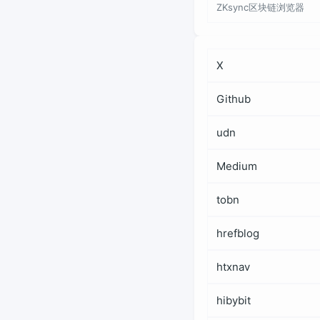
ZKsync区块链浏览器
X
Github
udn
Medium
tobn
hrefblog
htxnav
hibybit