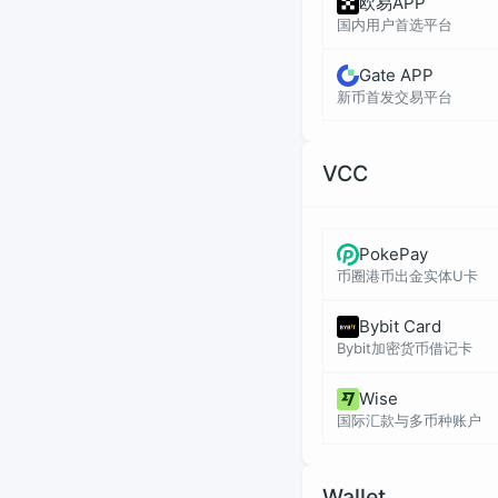
欧易APP
国内用户首选平台
Gate APP
新币首发交易平台
VCC
PokePay
币圈港币出金实体U卡
Bybit Card
Bybit加密货币借记卡
Wise
国际汇款与多币种账户
Wallet